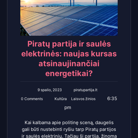
Piratų partija ir saulės
elektrinės: naujas kursas
atsinaujinančiai
energetikai?
9 spalio, 2023
piratupartija.lt
6:35
0 Comments
Kultūra
Laisvos žinios
pm
Kai kalbama apie politinę sceną, daugelis
gali būti nustebinti ryšiu tarp Piratų partijos
ir saulės elektrinių. Tačiau ši partija, žinoma