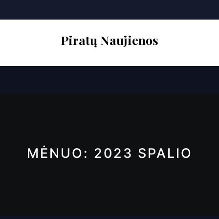
Skip
to
content
Piratų Naujienos
Open
Button
MĖNUO:
2023 SPALIO