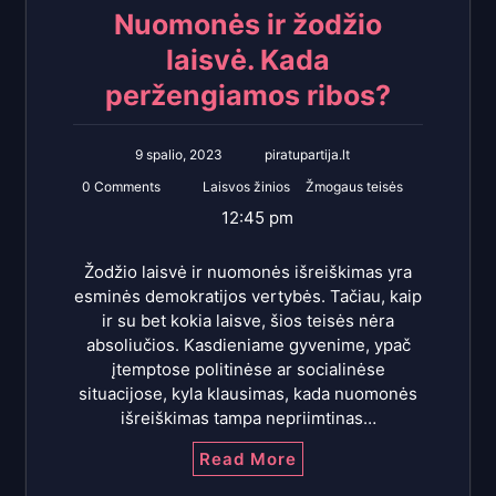
Nuomonės ir žodžio
laisvė. Kada
peržengiamos ribos?
9 spalio, 2023
piratupartija.lt
0 Comments
Laisvos žinios
Žmogaus teisės
12:45 pm
Žodžio laisvė ir nuomonės išreiškimas yra
esminės demokratijos vertybės. Tačiau, kaip
ir su bet kokia laisve, šios teisės nėra
absoliučios. Kasdieniame gyvenime, ypač
įtemptose politinėse ar socialinėse
situacijose, kyla klausimas, kada nuomonės
išreiškimas tampa nepriimtinas…
Read More