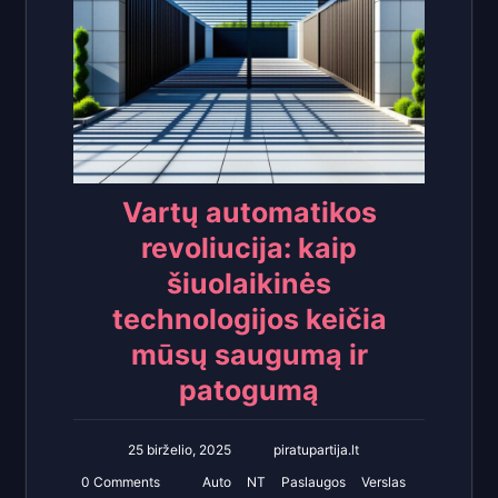
Vartų automatikos
revoliucija: kaip
šiuolaikinės
technologijos keičia
mūsų saugumą ir
patogumą
25 birželio, 2025
piratupartija.lt
0 Comments
Auto
NT
Paslaugos
Verslas