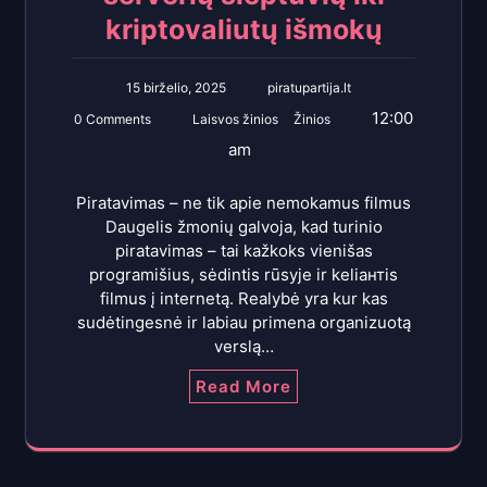
kriptovaliutų išmokų
15 birželio, 2025
piratupartija.lt
12:00
0 Comments
Laisvos žinios
Žinios
am
Piratavimas – ne tik apie nemokamus filmus
Daugelis žmonių galvoja, kad turinio
piratavimas – tai kažkoks vienišas
programišius, sėdintis rūsyje ir keliантis
filmus į internetą. Realybė yra kur kas
sudėtingesnė ir labiau primena organizuotą
verslą…
Read More