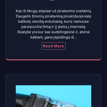
Kas iš tikrųjų slepiasi už piratavimo svetainių
Daugelis žmonių piratavimą įsivaizduoja kaip
kažkokį vienišą entuziastą, kuris namuose
parsisiunčia filmą ir jį įkelia į internetą.
Realybė yra kur kas sudėtingesnė ir, atvirai
kalbant, gana įspūdinga iš…
Read More