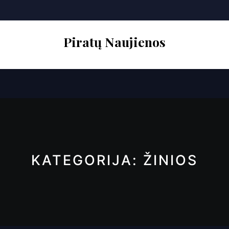
Skip
to
content
Piratų Naujienos
Open
Button
KATEGORIJA:
ŽINIOS