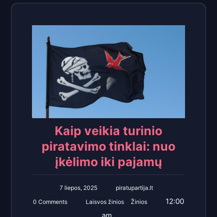
Kaip veikia turinio
piratavimo tinklai: nuo
įkėlimo iki pajamų
7 liepos, 2025
piratupartija.lt
12:00
0 Comments
Laisvos žinios
Žinios
am