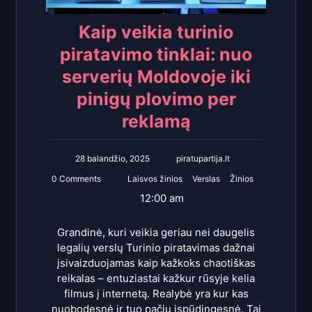
Kaip veikia turinio
piratavimo tinklai: nuo
serverių Moldovoje iki
pinigų plovimo per
reklamą
28 balandžio, 2025
piratupartija.lt
0 Comments
Laisvos žinios
Verslas
Žinios
12:00 am
Grandinė, kuri veikia geriau nei daugelis
legalių verslų Turinio piratavimas dažnai
įsivaizduojamas kaip kažkoks chaotiškas
reikalas – entuziastai kažkur rūsyje kelia
filmus į internetą. Realybė yra kur kas
nuobodesnė ir tuo pačiu įspūdingesnė. Tai