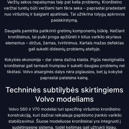
Varžtų sekos nepaisymas taip pat kelia problemų. Kronšteino
varžtai turėtų būti veržiami tam tikra seka – paprastai pradedant
nuo viršutinių ir baigiant apatiniais. Tai užtikrina tolygų apkrovos
pasiskirstymą.
Daugelis pamiršta patikrinti gretimų komponentų būklę. Keičiant
kronšteinus, tai puiki proga apžiūrėti ir kitus variklio skyriaus
elementus – diržus, žarnas, tvirtinimus. Kartais mažas defektas
gali sukelti didesnių problemų ateityje.
Kokybės ekonomija – dar viena dažna klaida. Pigūs neoriginalūs
kronšteinai gali tarnauti trumpiau ir sukelti daugiau problemų nei
tikėtasi. Volvo atsarginės dalys nėra pigiausios, bet jų kokybė
paprastai pateisina kainą.
Techninės subtilybės skirtingiems
Volvo modeliams
Volvo S60 ir V70 modeliai turi specifinę viršutinio kronšteino
konstrukciją, kuri dažnai reikalauja papildomo įrankio variklio
stabilizavimui. Šiuose modeliuose kronšteinai yra integruoti į
sudėtingesnę sistemą, todėl keitimas gali užtrukti ilgiau.