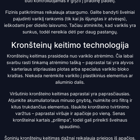
būti kontroliuojamas ir grįžti į pradinę padėtį.
Fizinis patikrinimas reikalauja atsargumo. Galite bandyti švelniai
pajudinti variklį rankomis (tik kai jis išjungtas ir atvėsęs),
ieškodami per didelio laisvumo. Tačiau atminkite, kad variklis yra
sunkus, todėl nereikia dėti per daug pastangų.
Kronšteinų keitimo technologija
Kronšteinų keitimas prasideda nuo variklio atrėmimo. Čia labai
svarbu rasti tinkamą atrėmimo tašką – paprastai tai yra alyvos
karteriaus stipriausias plotas arba specialus variklio bloko
kraštas. Niekada nerėmkite variklio į plastikinius elementus ar
aliuminio dalis.
Viršutinio kronšteino keitimas paprastai yra paprasčiausias.
Atjunkite akumuliatoriaus minuso gnybtą, nuimkite oro filtrą ir
kitus trukdančius elementus. Išsukite kronšteino tvirtinimo
varžtus – paprastai viršuje ir apačioje po vieną. Senas
kronšteinai kartais „prilimpa”, todėl gali prireikti švelnaus
spaudimo.
Šoninių kronšteinų keitimas dažnai reikalauja prieigos iš apačios.