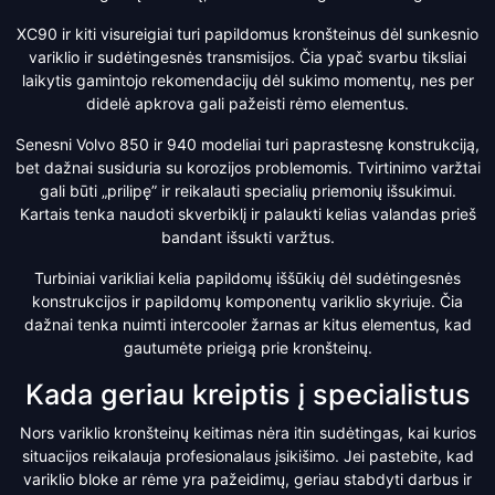
XC90 ir kiti visureigiai turi papildomus kronšteinus dėl sunkesnio
variklio ir sudėtingesnės transmisijos. Čia ypač svarbu tiksliai
laikytis gamintojo rekomendacijų dėl sukimo momentų, nes per
didelė apkrova gali pažeisti rėmo elementus.
Senesni Volvo 850 ir 940 modeliai turi paprastesnę konstrukciją,
bet dažnai susiduria su korozijos problemomis. Tvirtinimo varžtai
gali būti „prilipę” ir reikalauti specialių priemonių išsukimui.
Kartais tenka naudoti skverbiklį ir palaukti kelias valandas prieš
bandant išsukti varžtus.
Turbiniai varikliai kelia papildomų iššūkių dėl sudėtingesnės
konstrukcijos ir papildomų komponentų variklio skyriuje. Čia
dažnai tenka nuimti intercooler žarnas ar kitus elementus, kad
gautumėte prieigą prie kronšteinų.
Kada geriau kreiptis į specialistus
Nors variklio kronšteinų keitimas nėra itin sudėtingas, kai kurios
situacijos reikalauja profesionalaus įsikišimo. Jei pastebite, kad
variklio bloke ar rėme yra pažeidimų, geriau stabdyti darbus ir