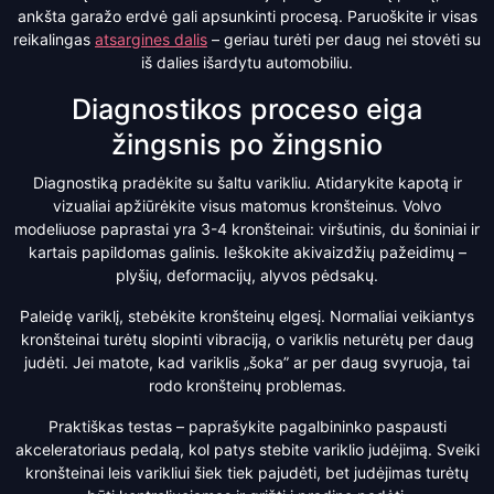
ankšta garažo erdvė gali apsunkinti procesą. Paruoškite ir visas
reikalingas
atsargines dalis
– geriau turėti per daug nei stovėti su
iš dalies išardytu automobiliu.
Diagnostikos proceso eiga
žingsnis po žingsnio
Diagnostiką pradėkite su šaltu varikliu. Atidarykite kapotą ir
vizualiai apžiūrėkite visus matomus kronšteinus. Volvo
modeliuose paprastai yra 3-4 kronšteinai: viršutinis, du šoniniai ir
kartais papildomas galinis. Ieškokite akivaizdžių pažeidimų –
plyšių, deformacijų, alyvos pėdsakų.
Paleidę variklį, stebėkite kronšteinų elgesį. Normaliai veikiantys
kronšteinai turėtų slopinti vibraciją, o variklis neturėtų per daug
judėti. Jei matote, kad variklis „šoka” ar per daug svyruoja, tai
rodo kronšteinų problemas.
Praktiškas testas – paprašykite pagalbininko paspausti
akceleratoriaus pedalą, kol patys stebite variklio judėjimą. Sveiki
kronšteinai leis varikliui šiek tiek pajudėti, bet judėjimas turėtų