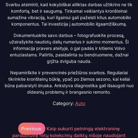
Svarbu atsiminti, kad kokybiškai atliktas darbas užtikrins ne tik
komfortą, bet ir saugumą. Tinkamai veikiantys kronšteinai
sumažina vibraciją, kuri ilgainiui gali pažeisti kitus automobilio
komponentus. Tai investicija į automobilio ilgaamžiškumą.
Dokumentuokite savo darbus – fotografuokite procesą,
užsirašykite naudotų dalių numerius ir sukimo momentus. Ši
informacija pravers ateityje, o gal padės ir kitiems Volvo
entuziastams. Patirtis, pasidalinta su bendruomene, dažnai
grįžta dviguba nauda.
Nepamirškite ir prevencinės priežiūros svarbos. Reguliariai
tikrinkite kronšteinų būklę, ypač po žiemos sezono, kai keliai
būna pabarstyti druska. Ankstyva diagnostika gali išsaugoti nuo
didesnių problemų ir brangesnio remonto.
Category:
Auto
Navigacija
Previous:
Kaip sukurti pelningą elektroninę
tarp
parduotuvę retų kolekcinių daiktų nišoje naudojant