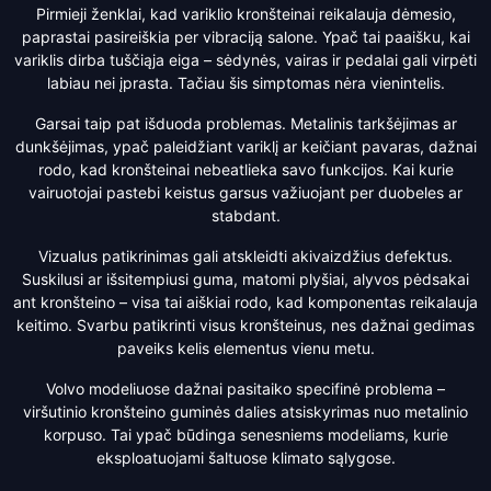
Pirmieji ženklai, kad variklio kronšteinai reikalauja dėmesio,
paprastai pasireiškia per vibraciją salone. Ypač tai paaišku, kai
variklis dirba tuščiąja eiga – sėdynės, vairas ir pedalai gali virpėti
labiau nei įprasta. Tačiau šis simptomas nėra vienintelis.
Garsai taip pat išduoda problemas. Metalinis tarkšėjimas ar
dunkšėjimas, ypač paleidžiant variklį ar keičiant pavaras, dažnai
rodo, kad kronšteinai nebeatlieka savo funkcijos. Kai kurie
vairuotojai pastebi keistus garsus važiuojant per duobeles ar
stabdant.
Vizualus patikrinimas gali atskleidti akivaizdžius defektus.
Suskilusi ar išsitempiusi guma, matomi plyšiai, alyvos pėdsakai
ant kronšteino – visa tai aiškiai rodo, kad komponentas reikalauja
keitimo. Svarbu patikrinti visus kronšteinus, nes dažnai gedimas
paveiks kelis elementus vienu metu.
Volvo modeliuose dažnai pasitaiko specifinė problema –
viršutinio kronšteino guminės dalies atsiskyrimas nuo metalinio
korpuso. Tai ypač būdinga senesniems modeliams, kurie
eksploatuojami šaltuose klimato sąlygose.