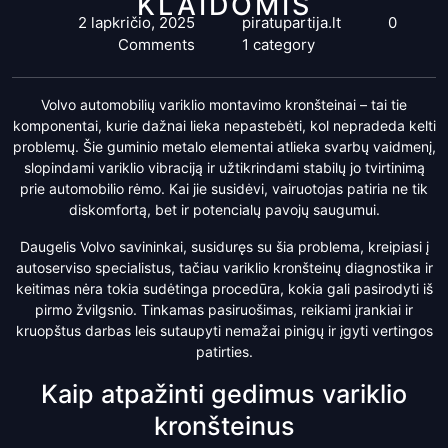
KLAIDOMIS
2 lapkričio, 2025
piratupartija.lt
0
Comments
1 category
Volvo automobilių variklio montavimo kronšteinai – tai tie
komponentai, kurie dažnai lieka nepastebėti, kol nepradeda kelti
problemų. Šie guminio metalo elementai atlieka svarbų vaidmenį,
slopindami variklio vibraciją ir užtikrindami stabilų jo tvirtinimą
prie automobilio rėmo. Kai jie susidėvi, vairuotojas patiria ne tik
diskomfortą, bet ir potencialų pavojų saugumui.
Daugelis Volvo savininkai, susiduręs su šia problema, kreipiasi į
autoserviso specialistus, tačiau variklio kronšteinų diagnostika ir
keitimas nėra tokia sudėtinga procedūra, kokia gali pasirodyti iš
pirmo žvilgsnio. Tinkamas pasiruošimas, reikiami įrankiai ir
kruopštus darbas leis sutaupyti nemažai pinigų ir įgyti vertingos
patirties.
Kaip atpažinti gedimus variklio
kronšteinus