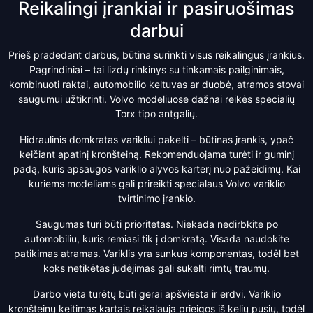
Reikalingi įrankiai ir pasiruošimas
darbui
Prieš pradedant darbus, būtina surinkti visus reikalingus įrankius.
Pagrindiniai – tai lizdų rinkinys su tinkamais pailginimais,
kombinuoti raktai, automobilio keltuvas ar duobė, atramos stovai
saugumui užtikrinti. Volvo modeliuose dažnai reikės specialių
Torx tipo antgalių.
Hidraulinis domkratas varikliui pakelti – būtinas įrankis, ypač
keičiant apatinį kronšteiną. Rekomenduojama turėti ir guminį
padą, kuris apsaugos variklio alyvos karterį nuo pažeidimų. Kai
kuriems modeliams gali prireikti specialaus Volvo variklio
tvirtinimo įrankio.
Saugumas turi būti prioritetas. Niekada nedirbkite po
automobiliu, kuris remiasi tik į domkratą. Visada naudokite
patikimas atramas. Variklis yra sunkus komponentas, todėl bet
koks netikėtas judėjimas gali sukelti rimtų traumų.
Darbo vieta turėtų būti gerai apšviesta ir erdvi. Variklio
kronšteinų keitimas kartais reikalauja prieigos iš kelių pusių, todėl