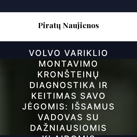
Skip
to
content
Piratų Naujienos
Open
VOLVO VARIKLIO
Button
MONTAVIMO
KRONŠTEINŲ
DIAGNOSTIKA IR
KEITIMAS SAVO
JĖGOMIS: IŠSAMUS
VADOVAS SU
DAŽNIAUSIOMIS