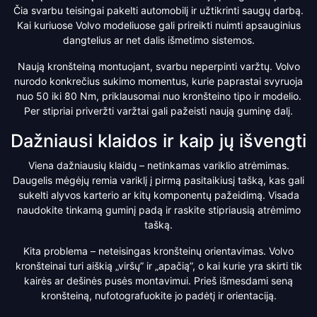
Čia svarbu teisingai pakelti automobilį ir užtikrinti saugų darbą.
Kai kuriuose Volvo modeliuose gali prireikti nuimti apsauginius
dangtelius ar net dalis išmetimo sistemos.
Naują kronšteiną montuojant, svarbu neperpinti varžtų. Volvo
nurodo konkrečius sukimo momentus, kurie paprastai svyruoja
nuo 50 iki 80 Nm, priklausomai nuo kronšteino tipo ir modelio.
Per stipriai priveržti varžtai gali pažeisti naują guminę dalį.
Dažniausi klaidos ir kaip jų išvengti
Viena dažniausių klaidų – netinkamas variklio atrėmimas.
Daugelis mėgėjų remia variklį į pirmą pasitaikiusį tašką, kas gali
sukelti alyvos karterio ar kitų komponentų pažeidimą. Visada
naudokite tinkamą guminį padą ir raskite stipriausią atrėmimo
tašką.
Kita problema – neteisingas kronšteinų orientavimas. Volvo
kronšteinai turi aiškią „viršų” ir „apačią”, o kai kurie yra skirti tik
kairės ar dešinės pusės montavimui. Prieš išmesdami seną
kronšteiną, nufotografuokite jo padėtį ir orientaciją.