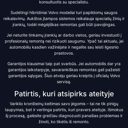
konsultuotis su specialistu.
Sudėtingi hibridiniai Volvo modeliai turi papildomų saugos
reikalavimų. Aukštos įtampos sistemos reikalauja specialių žinių ir
įrankių, todėl mėgėjiškas remontas gali būti pavojingas.
Jei neturite tinkamų įrankių ar darbo vietos, geriau investuoti į
profesionalų remontą nei rizikuoti saugumu. Ypač tai aktualu, jei
automobiliu kasdien važinėjate ir negalite sau leisti ilgesnio
prastovos.
Garantijos klausimai taip pat svarbūs. Jei automobilis dar yra
garantijos laikotarpyje, savarankiškas remontas gali pažeisti
garantijos sąlygas. Šiuo atveju geriau kreiptis į oficialų Volvo
servisą.
Patirtis, kuri atsipirks ateityje
Variklio kronšteinų keitimas savo jėgomis – tai ne tik pinigų
taupymas, bet ir vertinga patirtis, kuri pravers ateityje. Išmokus
šį procesą, galėsite greičiau diagnozuoti panašias problemas ir
žinoti, ko tikėtis iš remonto.