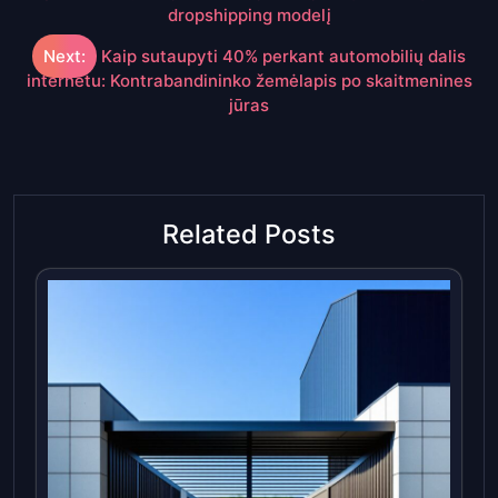
dropshipping modelį
įrašų
Next:
Kaip sutaupyti 40% perkant automobilių dalis
internetu: Kontrabandininko žemėlapis po skaitmenines
jūras
Related Posts