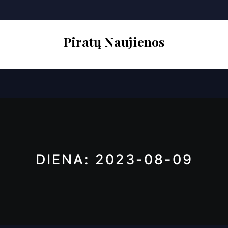
Skip
to
content
Piratų Naujienos
Open
Button
DIENA:
2023-08-09