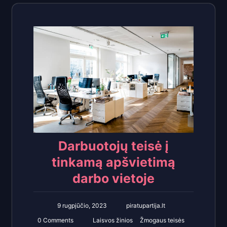
Darbuotojų teisė į
tinkamą apšvietimą
darbo vietoje
9 rugpjūčio, 2023
piratupartija.lt
0 Comments
Laisvos žinios
Žmogaus teisės