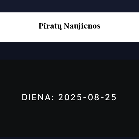
Skip
to
content
Piratų Naujienos
Open
Button
DIENA:
2025-08-25